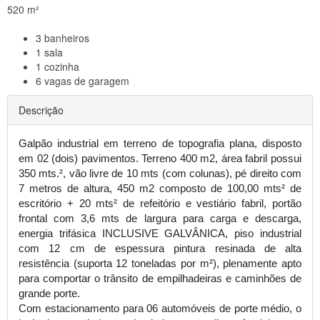
520 m²
3
banheiros
1
sala
1
cozinha
6
vagas de garagem
Descrição
Galpão industrial em terreno de topografia plana, disposto
em 02 (dois) pavimentos. Terreno 400 m2, área fabril possui
350 mts.², vão livre de 10 mts (com colunas), pé direito com
7 metros de altura, 450 m2 composto de 100,00 mts² de
escritório + 20 mts² de refeitório e vestiário fabril, portão
frontal com 3,6 mts de largura para carga e descarga,
energia trifásica INCLUSIVE GALVÂNICA, piso industrial
com 12 cm de espessura pintura resinada de alta
resistência (suporta 12 toneladas por m²), plenamente apto
para comportar o trânsito de empilhadeiras e caminhões de
grande porte.
Com estacionamento para 06 automóveis de porte médio, o