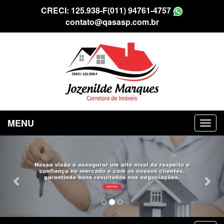
CRECI: 125.938-F
(011) 94761-4757
contato@qasasp.com.br
MENU
Previous
Nex