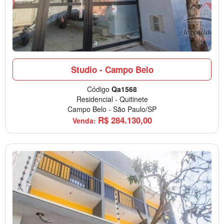
Studio - Campo Belo
Código
Qa1568
Residencial
-
Quitinete
Campo Belo
-
São Paulo/SP
R$
284.130,00
Venda: