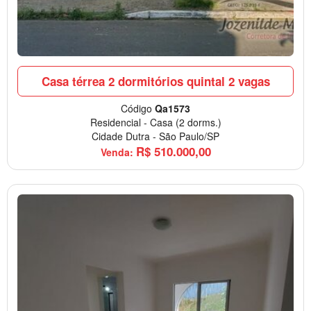
Casa térrea 2 dormitórios quintal 2 vagas
Código
Qa1573
Residencial
-
Casa
(2 dorms.)
Cidade Dutra
-
São Paulo/SP
R$
510.000,00
Venda: