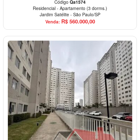
Código
Qa1574
Residencial
-
Apartamento
(3 dorms.)
Jardim Satélite
-
São Paulo/SP
R$
560.000,00
Venda: