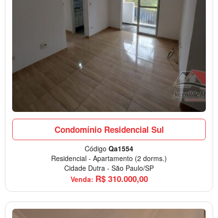
Condomínio Residencial Sul
Código
Qa1554
Residencial
-
Apartamento
(2 dorms.)
Cidade Dutra
-
São Paulo/SP
R$
310.000,00
Venda: