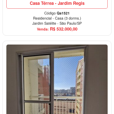
Casa Térrea - Jardim Regis
Código
Qa1521
Residencial
-
Casa
(3 dorms.)
Jardim Satélite
-
São Paulo/SP
R$
532.000,00
Venda: