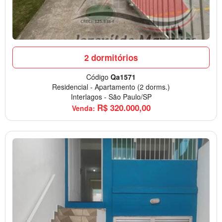
2 dormitórios
Código
Qa1571
Residencial
-
Apartamento
(2 dorms.)
Interlagos
-
São Paulo/SP
R$
320.000,00
Venda: