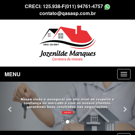
CRECI: 125.938-F
(011) 94761-4757
contato@qasasp.com.br
MENU
Previous
Nex