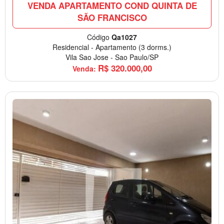
VENDA APARTAMENTO COND QUINTA DE
SÃO FRANCISCO
Código
Qa1027
Residencial
-
Apartamento
(3 dorms.)
Vila Sao Jose
-
Sao Paulo/SP
R$
320.000,00
Venda: