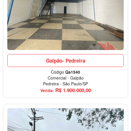
Galpão- Pedreira
Código
Qa1540
Comercial
-
Galpão
Pedreira
-
São Paulo/SP
R$
1.900.000,00
Venda: