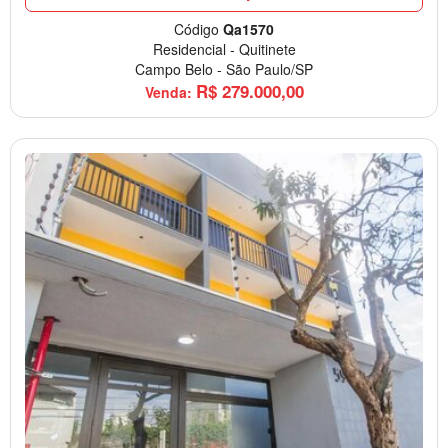
Código
Qa1570
Residencial
-
Quitinete
Campo Belo
-
São Paulo/SP
R$
279.000,00
Venda: