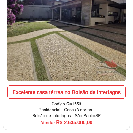
Excelente casa térrea no Bolsão de Interlagos
Código
Qa1553
Residencial
-
Casa
(3 dorms.)
Bolsão de Interlagos
-
São Paulo/SP
R$
2.635.000,00
Venda: