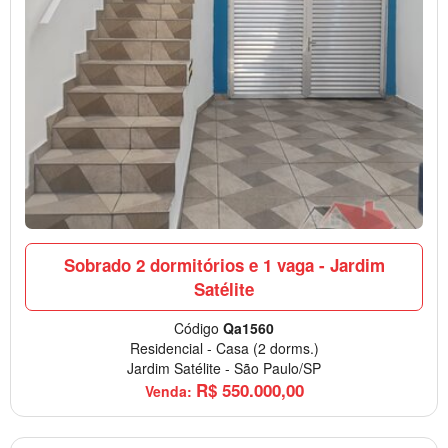
Sobrado 2 dormitórios e 1 vaga - Jardim
Satélite
Código
Qa1560
Residencial
-
Casa
(2 dorms.)
Jardim Satélite
-
São Paulo/SP
R$
550.000,00
Venda: