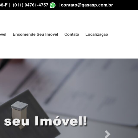
38-F
|
(011) 94761-4757
|
contato@qasasp.com.br
óvel
Encomende Seu Imóvel
Contato
Localização
Next