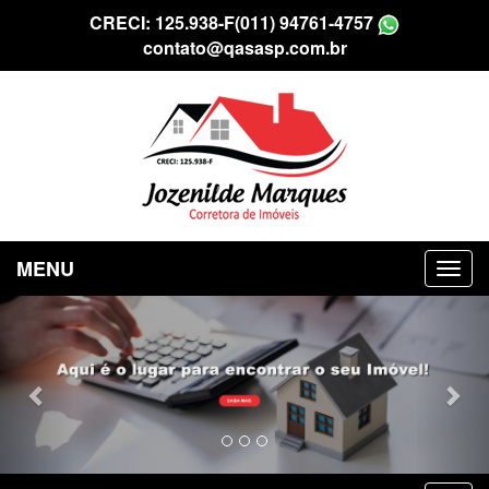
CRECI: 125.938-F
(011) 94761-4757
contato@qasasp.com.br
MENU
Previous
Nex