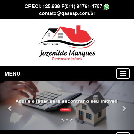
CRECI: 125.938-F
(011) 94761-4757
contato@qasasp.com.br
MENU
Previous
Nex