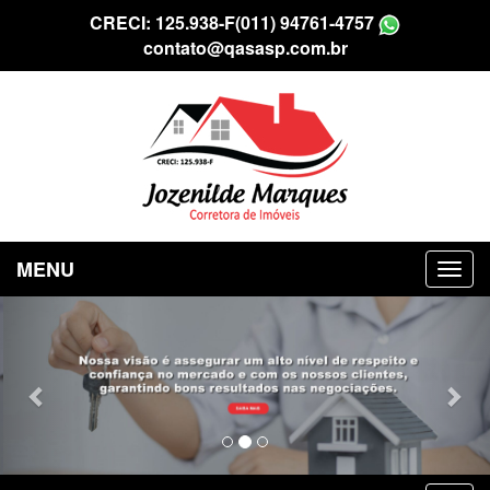
CRECI: 125.938-F
(011) 94761-4757
contato@qasasp.com.br
MENU
Previous
Nex