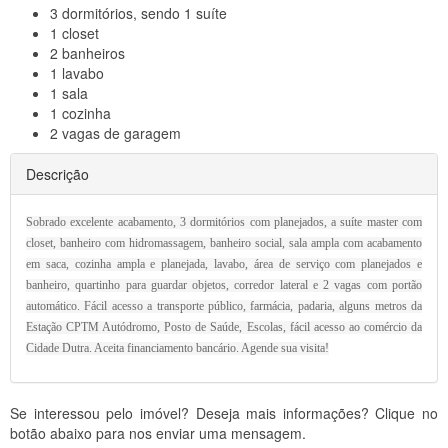
3
dormitórios, sendo 1 suíte
1
closet
2
banheiros
1
lavabo
1
sala
1
cozinha
2
vagas de garagem
Descrição
Sobrado excelente acabamento, 3 dormitórios com planejados, a suíte master com
closet, banheiro com hidromassagem, banheiro social, sala ampla com acabamento
em saca, cozinha ampla e planejada, lavabo, área de serviço com planejados e
banheiro, quartinho para guardar objetos, corredor lateral e 2 vagas com portão
automático. Fácil acesso a transporte público, farmácia, padaria, alguns metros da
Estação CPTM Autódromo, Posto de Saúde, Escolas, fácil acesso ao comércio da
Cidade Dutra. Aceita financiamento bancário. Agende sua visita!
Se interessou pelo imóvel? Deseja mais informações? Clique no
botão abaixo para nos enviar uma mensagem.