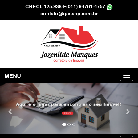
CRECI: 125.938-F
(011) 94761-4757
contato@qasasp.com.br
MENU
Previous
Nex