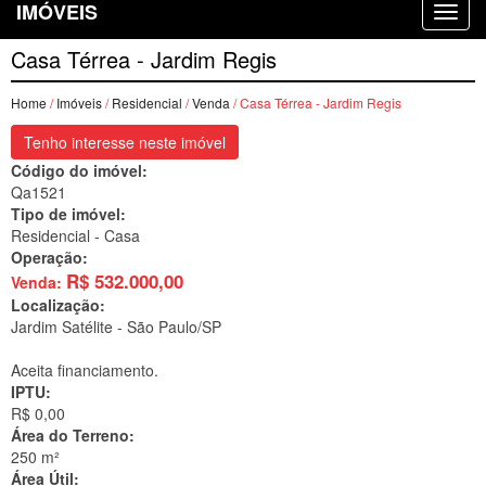
IMÓVEIS
Casa Térrea - Jardim Regis
Home
/
Imóveis
/
Residencial
/
Venda
/ Casa Térrea - Jardim Regis
Tenho interesse neste imóvel
Código do imóvel:
Qa1521
Tipo de imóvel:
Residencial - Casa
Operação:
R$
532.000,00
Venda:
Localização:
Jardim Satélite -
São Paulo/SP
Aceita financiamento.
IPTU:
R$ 0,00
Área do Terreno:
250 m²
Área Útil: