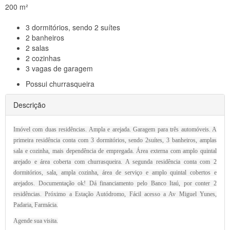
200 m²
3
dormitórios, sendo 2 suítes
2
banheiros
2
salas
2
cozinhas
3
vagas de garagem
Possui
churrasqueira
Descrição
Imóvel com duas residências. Ampla e arejada. Garagem para três automóveis. A
primeira residência conta com 3 dormitórios, sendo 2suítes, 3 banheiros, amplas
sala e cozinha, mais dependência de empregada. Área externa com amplo quintal
arejado e área coberta com churrasqueira. A segunda residência conta com 2
dormitórios, sala, ampla cozinha, área de serviço e amplo quintal cobertos e
arejados. Documentação ok! Dá financiamento pelo Banco Itaú, por conter 2
residências. Próximo a Estação Autódromo, Fácil acesso a Av Miguel Yunes,
Padaria, Farmácia.
Agende sua visita.