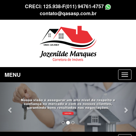
CRECI: 125.938-F
(011) 94761-4757
contato@qasasp.com.br
MENU
Previous
Nex