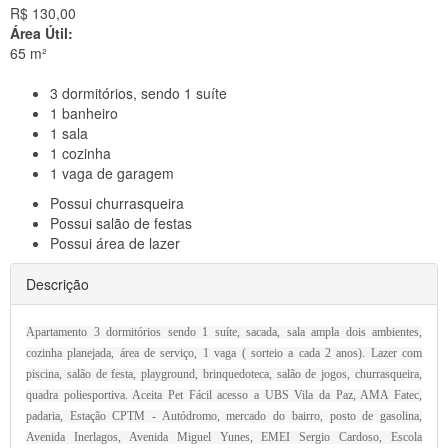
R$ 130,00
Área Útil:
65 m²
3
dormitórios, sendo 1 suíte
1
banheiro
1
sala
1
cozinha
1
vaga de garagem
Possui
churrasqueira
Possui
salão de festas
Possui
área de lazer
Descrição
Apartamento 3 dormitórios sendo 1 suíte, sacada, sala ampla dois ambientes,
cozinha planejada, área de serviço, 1 vaga ( sorteio a cada 2 anos). Lazer com
piscina, salão de festa, playground, brinquedoteca, salão de jogos, churrasqueira,
quadra poliesportiva. Aceita Pet Fácil acesso a UBS Vila da Paz, AMA Fatec,
padaria, Estação CPTM - Autódromo, mercado do bairro, posto de gasolina,
Avenida Inerlagos, Avenida Miguel Yunes, EMEI Sergio Cardoso, Escola