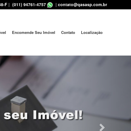
38-F
|
(011) 94761-4757
|
contato@qasasp.com.br
óvel
Encomende Seu Imóvel
Contato
Localização
Next